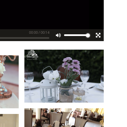
00:00
/
00:14