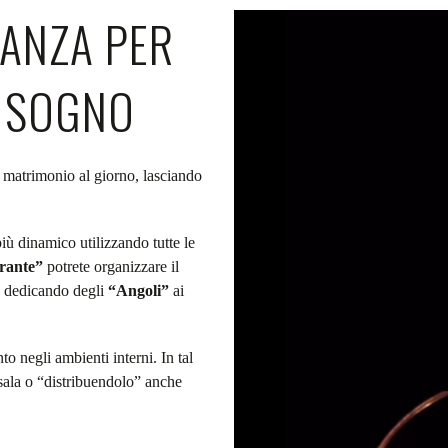
GANZA PER
Video
Player
 SOGNO
o matrimonio al giorno, lasciando
più dinamico utilizzando tutte le
erante”
potrete organizzare il
e, dedicando degli
“Angoli”
ai
to negli ambienti interni. In tal
 sala o “distribuendolo” anche