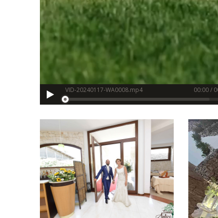
VID-20240117-WA0008.mp4
00:00
/
0